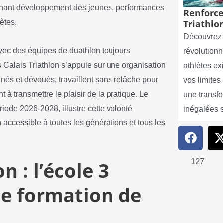
mbinant développement des jeunes, performances
Renforce
lètes.
Triathlon
Découvrez 
vec des équipes de duathlon toujours
révolutionn
s Calais Triathlon s’appuie sur une organisation
athlètes e
nnés et dévoués, travaillent sans relâche pour
vos limite
ant à transmettre le plaisir de la pratique. Le
une transf
ériode 2026-2028, illustre cette volonté
inégalées 
on accessible à toutes les générations et tous les
127
n : l’école 3
une formation de