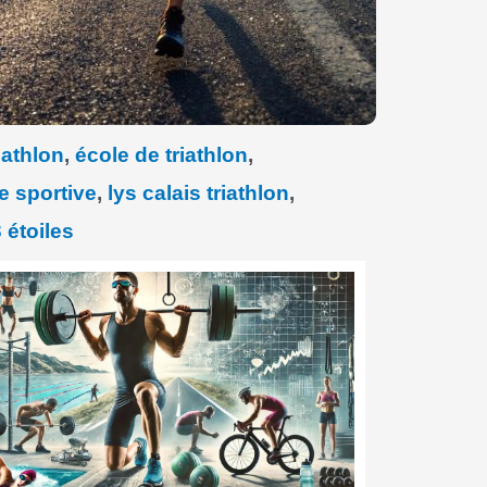
iathlon
,
école de triathlon
,
e sportive
,
lys calais triathlon
,
3 étoiles