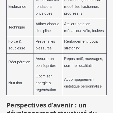
Endurance
fondations
modérée, fractionnés
physiques
progressifs
Affiner chaque
Ateliers natation,
Technique
discipline
mécanique vélo, foulées
Force &
Prévenir les
Renforcement, yoga,
souplesse
blessures
stretching
Assurer un
Repos actif, massages,
Récupération
bon équilibre
sommeil qualitatif
Optimiser
Accompagnement
Nutrition
énergie &
diététique personnalisé
régénération
Perspectives d’avenir : un
développement structuré du