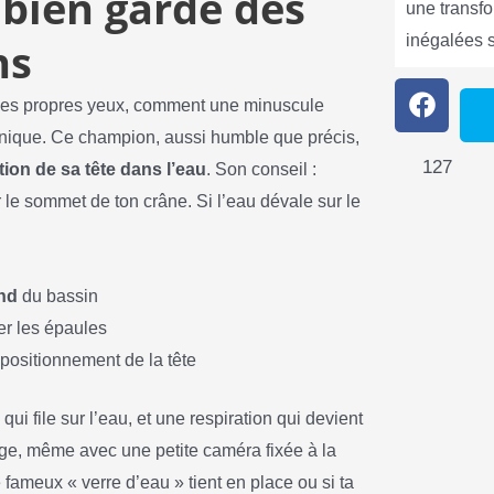
 bien gardé des
une transf
inégalées 
ns
 mes propres yeux, comment une minuscule
hnique. Ce champion, aussi humble que précis,
127
tion de sa tête dans l’eau
. Son conseil :
 le sommet de ton crâne. Si l’eau dévale sur le
ond
du bassin
er les épaules
 positionnement de la tête
qui file sur l’eau, et une respiration qui devient
nage, même avec une petite caméra fixée à la
 fameux « verre d’eau » tient en place ou si ta