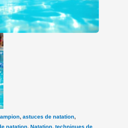
hampion
,
astuces de natation
,
de natation
,
Natation
,
techniques de