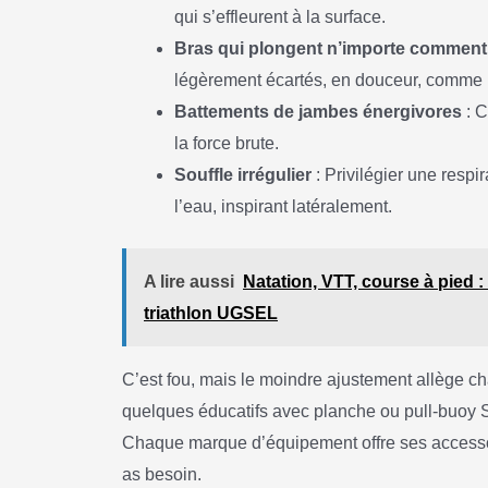
qui s’effleurent à la surface.
Bras qui plongent n’importe comment
légèrement écartés, en douceur, comme 
Battements de jambes énergivores
: C
la force brute.
Souffle irrégulier
: Privilégier une respi
l’eau, inspirant latéralement.
A lire aussi
Natation, VTT, course à pied 
triathlon UGSEL
C’est fou, mais le moindre ajustement allège chaq
quelques éducatifs avec planche ou pull-buoy
Chaque marque d’équipement offre ses accesso
as besoin.