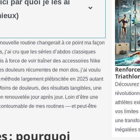
ici par quoi je les ai
mieux)
 nouvelle routine changerait à ce point ma façon
 j’ai cru que les séries d’abdos classiques
s à force de voir traîner des accessoires Nike
Renforce
les douleurs récurrentes de mon dos, j’ai voulu
Triathlon
ne méthode largement plébiscitée en 2025 autant
Découvrez 
Moins de douleurs, des résultats tangibles, une
révolutionn
n renouvelée jour après jour. Loin d’être une
athlètes e
contournable de mes routines — et peut-être
vos limite
une transf
inégalées 
s : pourquoi