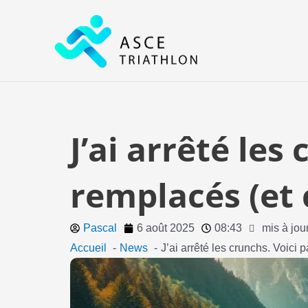
Aller
au
contenu
J’ai arrêté les 
remplacés (et 
Pascal
6 août 2025
08:43
mis à jou
Accueil
News
J’ai arrêté les crunchs. Voici 