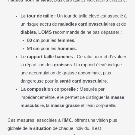
risques pour la santé
, plusieurs autres indicateurs existent :
Le tour de taille :
Un tour de taille élevé est associé à
un risque accru de
maladies cardiovasculaires
et de
diabète
. L’
OMS
recommande de ne pas dépasser :
80 cm
pour les
femmes
.
94 cm
pour les
hommes
.
Le rapport taille-hanches :
Ce ratio permet d’évaluer
la répartition des
graisses
. Un rapport élevé indique
une accumulation de graisse abdominale, plus
dangereuse pour la
santé cardiovasculaire
.
La composition corporelle :
Mesurée par
impédancemétrie, elle permet de distinguer la
masse
musculaire
, la
masse grasse
et l’eau corporelle.
Ces mesures, associées à l’
IMC
, offrent une vision plus
globale de la
situation
de chaque individu. Il est