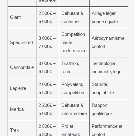
triathlon
2 500€ –
Débutant à
Alliage léger,
Giant
6 000€
confirmé
bonne rigidité
Compétition
3 000€ –
Aérodynamisme,
Specialized
haute
7 000€
confort
performance
3 000€ –
Triathlon,
Technologie
Cannondale
6 500€
route
innovante, léger
2 000€ –
Polyvalent,
Stabilité,
Lapierre
5 500€
compétition
adaptabilité
2 200€ –
Débutant à
Rapport
Merida
5 000€
intermédiaire
qualité/prix
2 800€ –
Pro et
Performance et
Trek
6 800€
amateurs
confort