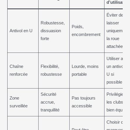
d’utilisatio
Éviter de
Robustesse,
laisser
Poids,
Antivol en U
dissuasion
uniquement
encombrement
forte
la roue
attachée
Utiliser avec
Chaîne
Flexibilité,
Lourde, moins
un antivol e
renforcée
robustesse
portable
U si
possible
Sécurité
Privilégier
Zone
Pas toujours
accrue,
les clubs
surveillée
accessible
tranquillité
bien équipé
Choisir des
Peut être
marquages