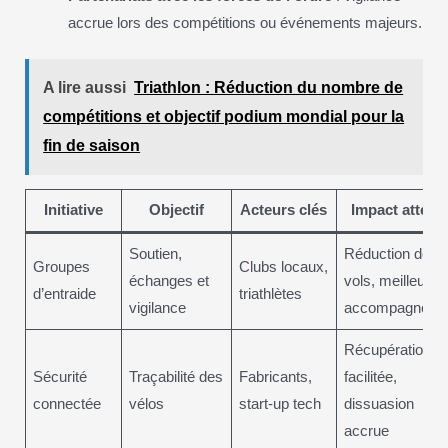
accrue lors des compétitions ou événements majeurs.
A lire aussi
Triathlon : Réduction du nombre de
compétitions et objectif podium mondial pour la
fin de saison
Initiative
Objectif
Acteurs clés
Impact attend
Soutien,
Réduction des
Groupes
Clubs locaux,
échanges et
vols, meilleur
d’entraide
triathlètes
vigilance
accompagneme
Récupération
Sécurité
Traçabilité des
Fabricants,
facilitée,
connectée
vélos
start-up tech
dissuasion
accrue