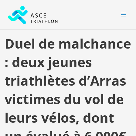
Aller
MAI
au
MEN
contenu
Duel de malchance
: deux jeunes
triathlètes d’Arras
victimes du vol de
leurs vélos, dont
un évalué à 6 000€,