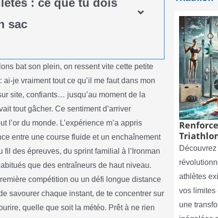
hlètes : ce que tu dois
n sac
lons bat son plein, on ressent vite cette petite
ai-je vraiment tout ce qu’il me faut dans mon
r sur site, confiants… jusqu’au moment de la
vait tout gâcher. Ce sentiment d’arriver
tout l’or du monde. L’expérience m’a appris
Renforce
Triathlon
rence entre une course fluide et un enchaînement
Découvrez 
au fil des épreuves, du sprint familial à l’Ironman
révolutionn
abitués que des entraîneurs de haut niveau.
athlètes e
 première compétition ou un défi longue distance
vos limite
t de savourer chaque instant, de te concentrer sur
une transf
urire, quelle que soit la météo. Prêt à ne rien