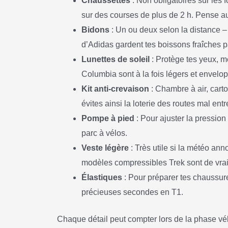
Chaussettes
: Non obligatoires sur les f
sur des courses de plus de 2 h. Pense au 
Bidons
: Un ou deux selon la distance – 
d’Adidas gardent tes boissons fraîches pa
Lunettes de soleil
: Protège tes yeux, 
Columbia sont à la fois légers et envelo
Kit anti-crevaison
: Chambre à air, cart
évites ainsi la loterie des routes mal ent
Pompe à pied
: Pour ajuster la pression
parc à vélos.
Veste légère
: Très utile si la météo ann
modèles compressibles Trek sont de vrais
Élastiques
: Pour préparer tes chaussure
précieuses secondes en T1.
Chaque détail peut compter lors de la phase vélo