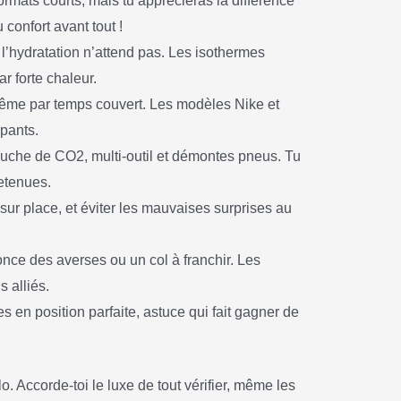
ormats courts, mais tu apprécieras la différence
confort avant tout !
l’hydratation n’attend pas. Les isothermes
r forte chaleur.
même par temps couvert. Les modèles Nike et
ppants.
ouche de CO2, multi-outil et démontes pneus. Tu
retenues.
 sur place, et éviter les mauvaises surprises au
once des averses ou un col à franchir. Les
 alliés.
s en position parfaite, astuce qui fait gagner de
. Accorde-toi le luxe de tout vérifier, même les