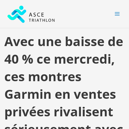
Aller
MAI
au
MEN
contenu
Avec une baisse de
40 % ce mercredi,
ces montres
Garmin en ventes
privées rivalisent
sérieusement avec