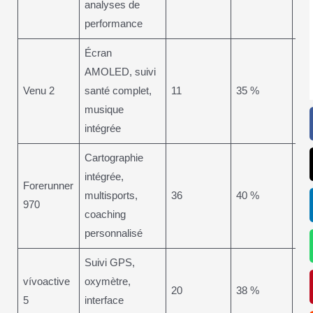
analyses de
performance
Écran
AMOLED, suivi
Fit
Venu 2
santé complet,
11
35 %
Lif
musique
intégrée
Cartographie
intégrée,
Tri
Forerunner
multisports,
36
40 %
Ult
970
coaching
en
personnalisé
Suivi GPS,
Us
vívoactive
oxymètre,
20
38 %
quo
5
interface
ent