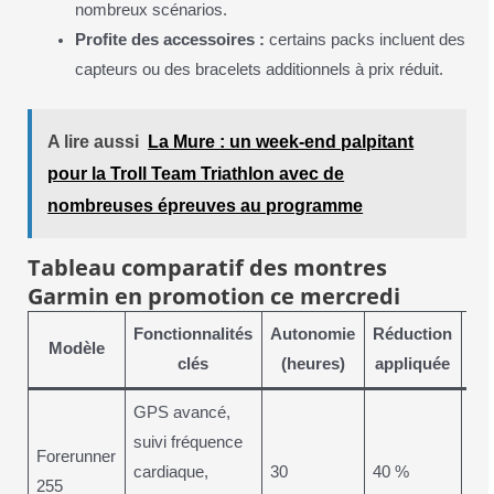
nombreux scénarios.
Profite des accessoires :
certains packs incluent des
capteurs ou des bracelets additionnels à prix réduit.
A lire aussi
La Mure : un week-end palpitant
pour la Troll Team Triathlon avec de
nombreuses épreuves au programme
Tableau comparatif des montres
Garmin en promotion ce mercredi
Fonctionnalités
Autonomie
Réduction
Modèle
I
clés
(heures)
appliquée
GPS avancé,
suivi fréquence
Forerunner
Ru
cardiaque,
30
40 %
255
Tri