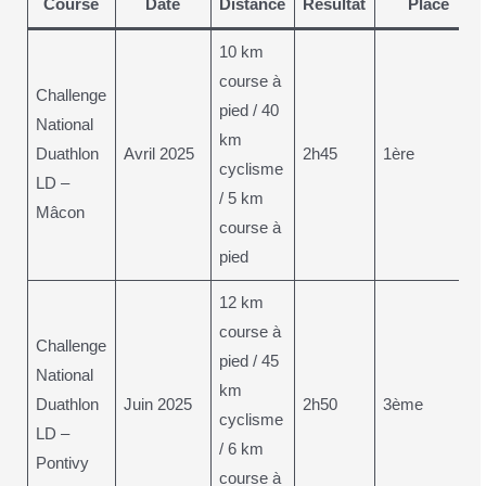
Course
Date
Distance
Résultat
Place
10 km
course à
Challenge
pied / 40
National
km
Duathlon
Avril 2025
2h45
1ère
cyclisme
LD –
/ 5 km
Mâcon
course à
pied
12 km
course à
Challenge
pied / 45
National
km
Duathlon
Juin 2025
2h50
3ème
cyclisme
LD –
/ 6 km
Pontivy
course à