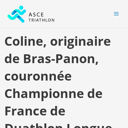
Aller
MAI
au
MEN
contenu
Coline, originaire
de Bras-Panon,
couronnée
Championne de
France de
Duathlon Longue