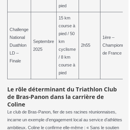
pied
15 km
course à
Challenge
pied / 50
National
1ère –
Septembre
km
Duathlon
2h55
Championne
2025
cyclisme
LD –
de France
/ 8 km
Finale
course à
pied
Le rôle déterminant du Triathlon Club
de Bras-Panon dans la carrière de
Coline
Le club de Bras-Panon, fier de ses racines réunionnaises,
incarne un exemple d’engagement local au service d’athlètes
ambitieux. Coline le confirme elle-même : « Sans le soutien