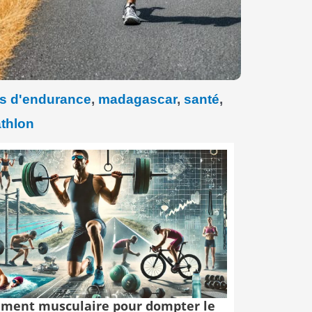
es d'endurance
,
madagascar
,
santé
,
athlon
ment musculaire pour dompter le