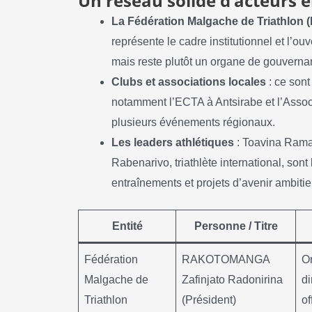
Un réseau solide d’acteurs 
La Fédération Malgache de Triathlon (
représente le cadre institutionnel et l’
mais reste plutôt un organe de gouverna
Clubs et associations locales
: ce sont
notamment l’ECTA à Antsirabe et l’Asso
plusieurs événements régionaux.
Les leaders athlétiques
: Toavina Rama
Rabenarivo, triathlète international, sont
entraînements et projets d’avenir ambitie
Entité
Personne / Titre
Fédération
RAKOTOMANGA
O
Malgache de
Zafinjato Radonirina
di
Triathlon
(Président)
of