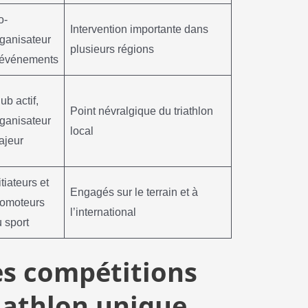
o-
Intervention importante dans
ganisateur
plusieurs régions
’événements
ub actif,
Point névralgique du triathlon
ganisateur
local
ajeur
itiateurs et
Engagés sur le terrain et à
romoteurs
l’international
 sport
des compétitions
iathlon unique