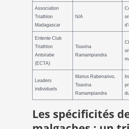
Association
C
Triathlon
N/A
or
Madagascar
d
Entente Club
Cl
Triathlon
Toavina
or
Antsirabe
Ramampiandra
m
(ECTA)
Marius Rabenarivo,
In
Leaders
Toavina
p
individuels
Ramampiandra
du
Les spécificités 
malgaches : un tr