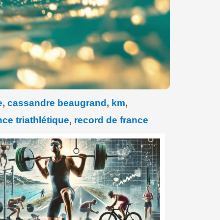
e
,
cassandre beaugrand
,
km
,
ce triathlétique
,
record de france