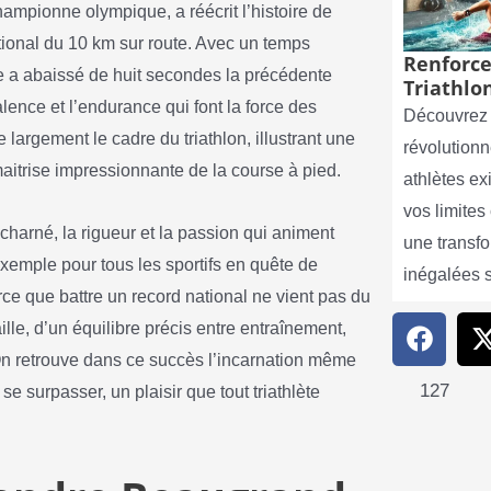
ampionne olympique, a réécrit l’histoire de
ational du 10 km sur route. Avec un temps
Renforce
le a abaissé de huit secondes la précédente
Triathlon
lence et l’endurance qui font la force des
Découvrez 
 largement le cadre du triathlon, illustrant une
révolutionn
itrise impressionnante de la course à pied.
athlètes e
vos limite
 acharné, la rigueur et la passion qui animent
une transf
xemple pour tous les sportifs en quête de
inégalées 
rce que battre un record national ne vient pas du
aille, d’un équilibre précis entre entraînement,
 On retrouve dans ce succès l’incarnation même
127
e surpasser, un plaisir que tout triathlète