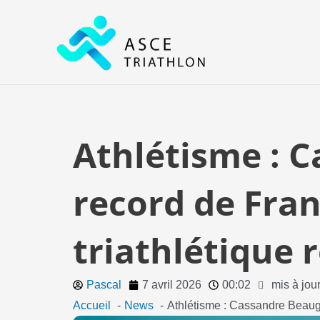
Aller
au
contenu
Athlétisme : C
record de Fra
triathlétique
Pascal
7 avril 2026
00:02
mis à jou
Accueil
News
Athlétisme : Cassandre Beaugr