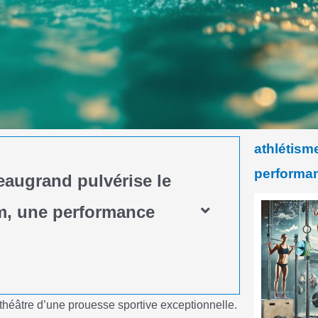
athlétism
performan
eaugrand pulvérise le
m, une performance
e théâtre d’une prouesse sportive exceptionnelle.