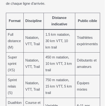
de chaque ligne d’arrivée.
Distance
Format
Discipline
Public cible
indicative
Full
1.5 km natation,
Natation,
Triathlètes
distance
30 km VTT, 10
VTT, Trail
expérimentés
(M)
km trail
Super
450 m natation,
Natation,
Débutants et
sprint
10 km VTT, 3 km
VTT, Trail
amateurs
(XS)
trail
Sprint
750 m natation,
Natation,
Équipes
relais
15 km VTT, 5 km
VTT, Trail
mixtes
(S)
trail
Duathlon
Course et
Variable
6-11 ans