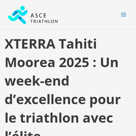
Aller
MAI
au
MEN
contenu
XTERRA Tahiti
Moorea 2025 : Un
week-end
d’excellence pour
le triathlon avec
l’élite