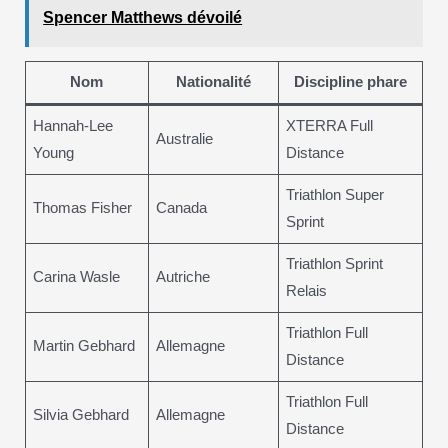
Spencer Matthews dévoilé
Nom
Nationalité
Discipline phare
Hannah-Lee
XTERRA Full
Australie
Young
Distance
Triathlon Super
Thomas Fisher
Canada
Sprint
Triathlon Sprint
Carina Wasle
Autriche
Relais
Triathlon Full
Martin Gebhard
Allemagne
Distance
Triathlon Full
Silvia Gebhard
Allemagne
Distance