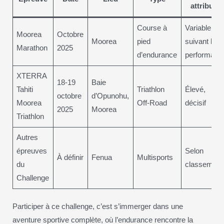
attribués
Course à
Variable
Moorea
Octobre
Moorea
pied
suivant la
Marathon
2025
d’endurance
performanc
XTERRA
18-19
Baie
Tahiti
Triathlon
Élevé,
octobre
d’Opunohu,
Moorea
Off-Road
décisif
2025
Moorea
Triathlon
Autres
épreuves
Selon
À définir
Fenua
Multisports
du
classement
Challenge
Participer à ce challenge, c’est s’immerger dans une
aventure sportive complète, où l’endurance rencontre la