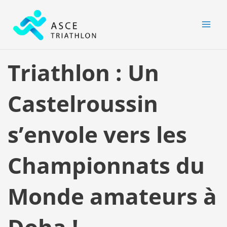
Aller
MAI
au
MEN
contenu
Triathlon : Un
Castelroussin
s’envole vers les
Championnats du
Monde amateurs à
Doha !