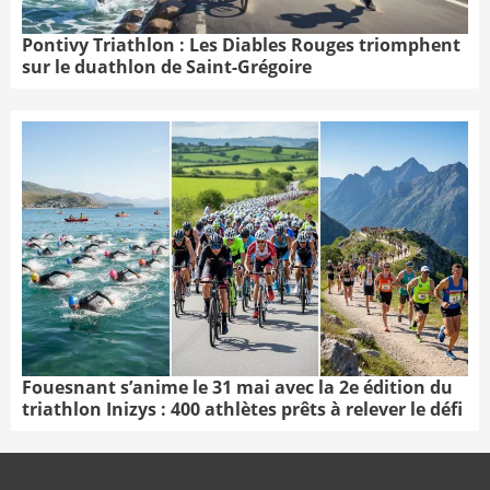
Pontivy Triathlon : Les Diables Rouges triomphent
sur le duathlon de Saint-Grégoire
Fouesnant s’anime le 31 mai avec la 2e édition du
triathlon Inizys : 400 athlètes prêts à relever le défi