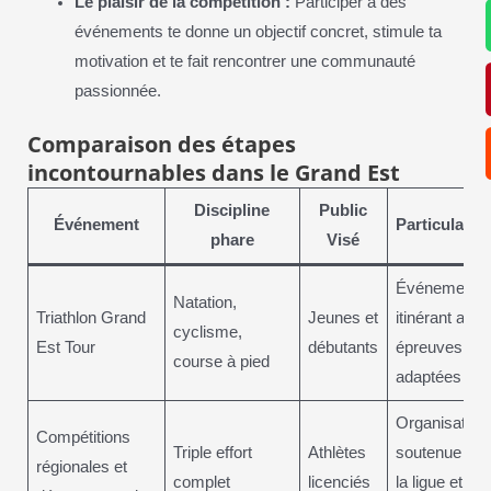
Le plaisir de la compétition :
Participer à des
événements te donne un objectif concret, stimule ta
motivation et te fait rencontrer une communauté
passionnée.
Comparaison des étapes
incontournables dans le Grand Est
Discipline
Public
Événement
Particularité
phare
Visé
Événement
Natation,
Triathlon Grand
Jeunes et
itinérant avec
cyclisme,
Est Tour
débutants
épreuves
course à pied
adaptées
Organisation
Compétitions
Triple effort
Athlètes
soutenue par
régionales et
complet
licenciés
la ligue et les