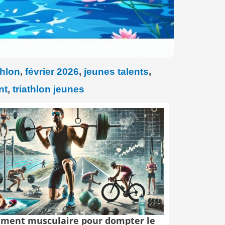
thlon
,
février 2026
,
jeunes talents
,
nt
,
triathlon jeunes
ment musculaire pour dompter le