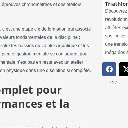
Triathlon
s épreuves chronométrées et des ateliers
Découvrez 
révolutionn
athlètes e
, c’est une étape clé de formation qui associe
vos limite
valeurs fondamentales de la discipline :
une transf
 Entre les bassins du Centre Aquatique et les
inégalées 
 pied et gestion mentale se conjuguent pour
entale n’est pas en reste avec un atelier
on physique dans une discipline si complète.
127
mplet pour
rmances et la