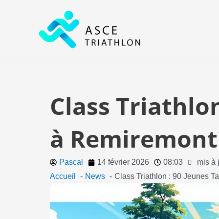
Aller
au
contenu
Class Triathlo
à Remiremont 
Pascal
14 février 2026
08:03
mis à 
Accueil
News
Class Triathlon : 90 Jeunes T