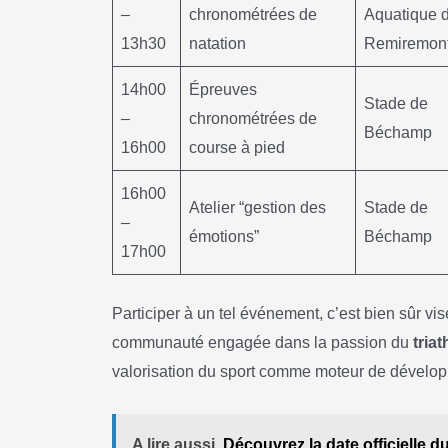
–
chronométrées de
Aquatique 
13h30
natation
Remiremon
14h00
Épreuves
Stade de
–
chronométrées de
Béchamp
16h00
course à pied
16h00
Atelier “gestion des
Stade de
–
émotions”
Béchamp
17h00
Participer à un tel événement, c’est bien sûr vi
communauté engagée dans la passion du
triat
valorisation du sport comme moteur de dévelo
A lire aussi
Découvrez la date officielle d