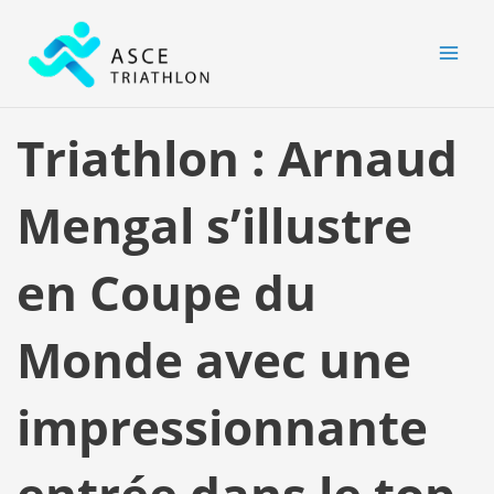
Aller
MAI
au
MEN
contenu
Triathlon : Arnaud
Mengal s’illustre
en Coupe du
Monde avec une
impressionnante
entrée dans le top