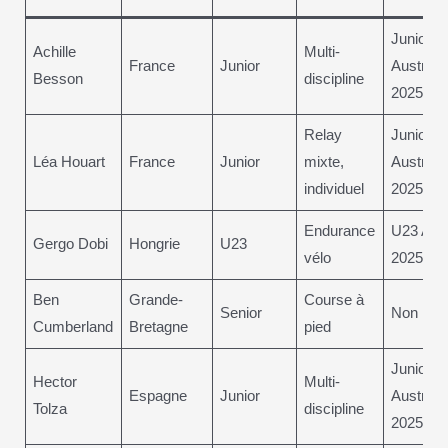
Junior
Achille
Multi-
France
Junior
Australie
Besson
discipline
2025
Relay
Junior
Léa Houart
France
Junior
mixte,
Australie
individuel
2025
Endurance
U23 Aust
Gergo Dobi
Hongrie
U23
vélo
2025
Ben
Grande-
Course à
Senior
Non
Cumberland
Bretagne
pied
Junior
Hector
Multi-
Espagne
Junior
Australie
Tolza
discipline
2025