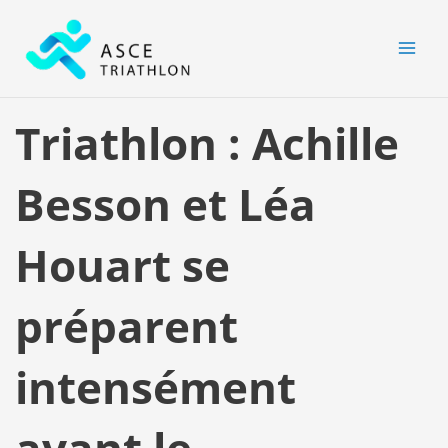
Aller
MAI
au
MEN
contenu
Triathlon : Achille
Besson et Léa
Houart se
préparent
intensément
avant le