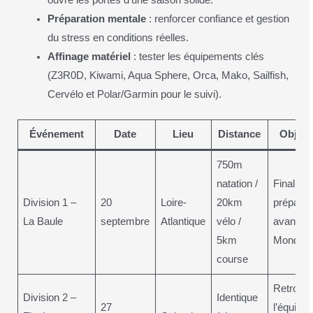
ouvre les portes d’une saison solide.
Préparation mentale
: renforcer confiance et gestion
du stress en conditions réelles.
Affinage matériel
: tester les équipements clés
(Z3R0D, Kiwami, Aqua Sphere, Orca, Mako, Sailfish,
Cervélo et Polar/Garmin pour le suivi).
Événement
Date
Lieu
Distance
Object
750m
natation /
Finaliser
Division 1 –
20
Loire-
20km
préparat
La Baule
septembre
Atlantique
vélo /
avant
5km
Mondiau
course
Retrouv
Division 2 –
Identique
27
l’équipe