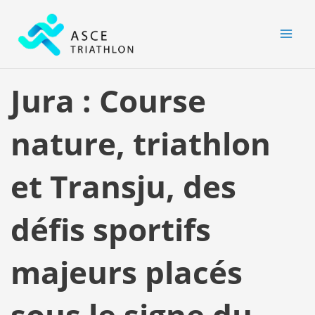
Aller
MAI
au
MEN
contenu
Jura : Course
nature, triathlon
et Transju, des
défis sportifs
majeurs placés
sous le signe du