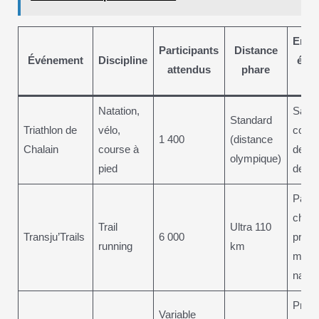
Enga
Participants
Distance
Événement
Discipline
écol
attendus
phare
Natation,
Sanct
Standard
Triathlon de
vélo,
contre
1 400
(distance
Chalain
course à
de dé
olympique)
pied
depui
Parc
chois
Trail
Ultra 110
Transju’Trails
6 000
proté
running
km
milie
natur
Promo
Variable