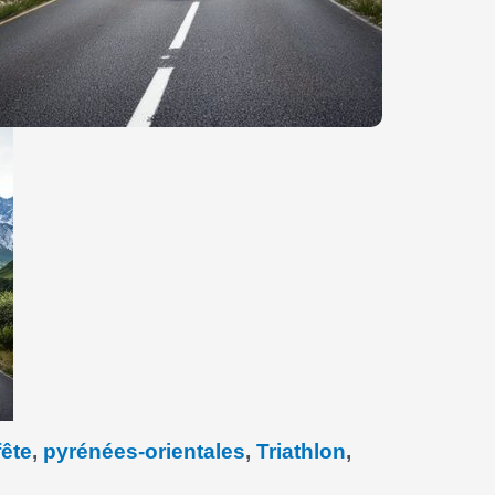
fête
,
pyrénées-orientales
,
Triathlon
,