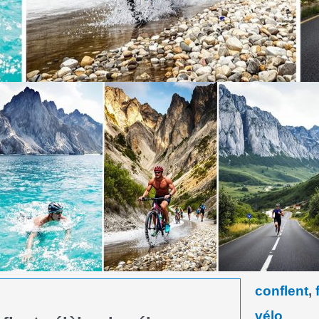
conflent
,
vélo