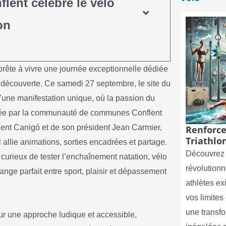
flent célèbre le vélo
on
prête à vivre une journée exceptionnelle dédiée
la découverte. Ce samedi 27 septembre, le site du
’une manifestation unique, où la passion du
nisée par la communauté de communes Conflent
lent Canigó et de son président Jean Carmier,
Renforce
Triathlon
l allie animations, sorties encadrées et partage.
Découvrez 
curieux de tester l’enchaînement natation, vélo
révolutionn
ange parfait entre sport, plaisir et dépassement
athlètes e
vos limite
une transf
ur une approche ludique et accessible,