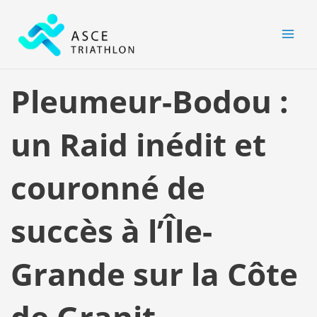
Aller
MAI
au
MEN
contenu
Pleumeur-Bodou :
un Raid inédit et
couronné de
succès à l’Île-
Grande sur la Côte
de Granit