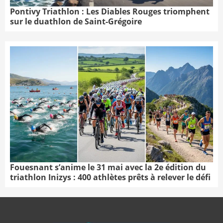
Pontivy Triathlon : Les Diables Rouges triomphent
sur le duathlon de Saint-Grégoire
Fouesnant s’anime le 31 mai avec la 2e édition du
triathlon Inizys : 400 athlètes prêts à relever le défi