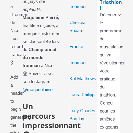
Triathlon
un pays qui
à
Ironman
!
applaudit.
l’Ironman
,
Découvrez
Marjolaine Pierré
,
de
Chelsea
le
triathlète niçoise, a
Nice
Sodaro
programme
marqué l’histoire en
: un
,
de
se classant
4e
lors
record
France
musculation
du
Championnat
français
,
qui va
du monde
🎖️
Ironman
révolutionner
Ironman
à Nice.
,
votre
🏆 Suivez-la sur
Add
Kat Matthews
pratique
son Instagram
a
,
du
@marjooolaiine
header
Laura Philipp
triathlon.
to
,
Conçu
Un
begin
Lucy Charles-
pour les
parcours
generating
Barclay
athlètes
impressionnant
the
,
exigeants,