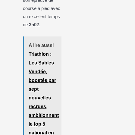
son épreuve de
course à pied avec
un excellent temps
de
3h02
.
A lire aussi
Triathlon :
Les Sables
Vendée,
boostés par
sept
nouvelles
recrues,
ambitionnent
le top 5
national en