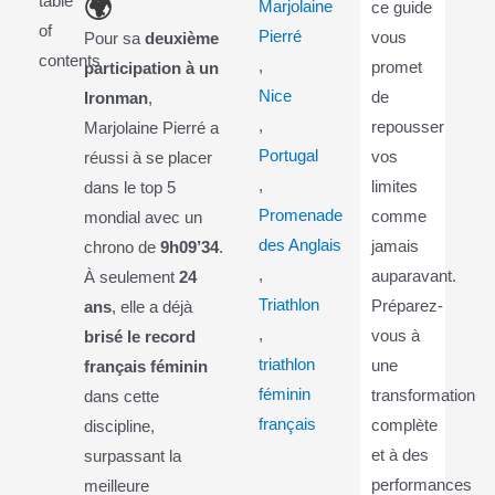
🌍
table
Marjolaine
ce guide
of
Pierré
vous
Pour sa
deuxième
contents
,
promet
participation à un
Nice
de
Ironman
,
,
repousser
Marjolaine Pierré a
Portugal
vos
réussi à se placer
,
limites
dans le top 5
Promenade
comme
mondial avec un
des Anglais
jamais
chrono de
9h09’34
.
,
auparavant.
À seulement
24
Triathlon
Préparez-
ans
, elle a déjà
,
vous à
brisé le record
triathlon
une
français féminin
féminin
transformation
dans cette
français
complète
discipline,
et à des
surpassant la
performances
meilleure