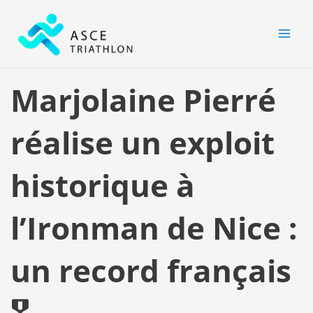
Aller
MAI
au
MEN
contenu
Marjolaine Pierré
réalise un exploit
historique à
l’Ironman de Nice :
un record français
🎖️