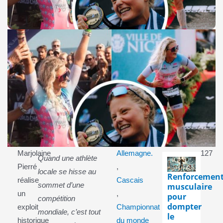
Marjolaine
Allemagne.
127
Quand une athlète
Pierré
,
locale se hisse au
Renforcemen
réalise
Cascais
musculaire
sommet d’une
un
,
pour
compétition
dompter
exploit
Championnat
mondiale, c’est tout
le
historique
du monde