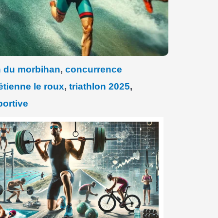
 du morbihan
,
concurrence
étienne le roux
,
triathlon 2025
,
portive