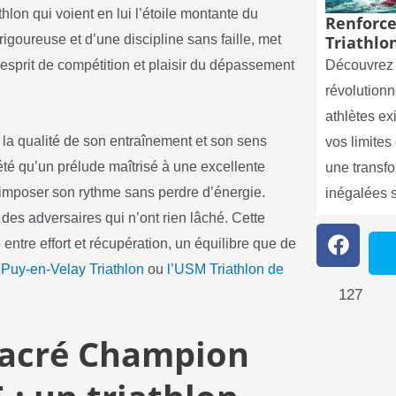
hlon qui voient en lui l’étoile montante du
Renforce
 rigoureuse et d’une discipline sans faille, met
Triathlon
nt esprit de compétition et plaisir du dépassement
Découvrez 
révolutionn
athlètes e
 la qualité de son entraînement et son sens
vos limite
été qu’un prélude maîtrisé à une excellente
une transf
 imposer son rythme sans perdre d’énergie.
inégalées 
 des adversaires qui n’ont rien lâché. Cette
 entre effort et récupération, un équilibre que de
 Puy-en-Velay Triathlon
ou
l’USM Triathlon de
127
sacré Champion