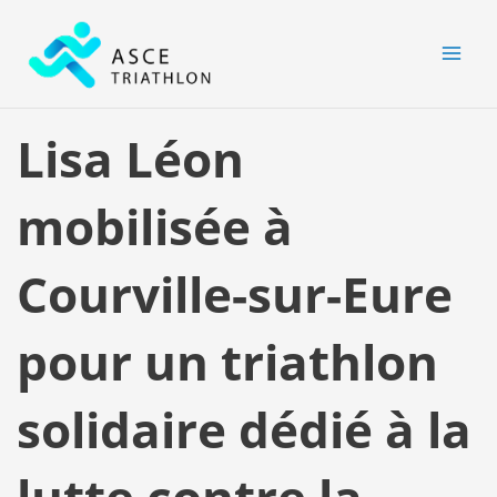
Aller
MAI
au
MEN
contenu
Lisa Léon
mobilisée à
Courville-sur-Eure
pour un triathlon
solidaire dédié à la
lutte contre la