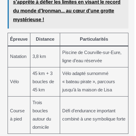
s'apprête à défier les limites en visant le record
du monde d'Ironman... au cœur d'une grotte
mystérieuse !
Épreuve
Distance
Particularités
Piscine de Courville-sur-Eure,
Natation
3,8 km
ligne d’eau réservée
45 km + 3
Vélo adapté surnommé
Vélo
boucles de
« bateau pirate », parcours
45 km
jusqu’à la maison de Lisa
Trois
Course
boucles
Défi d’endurance important
à pied
autour du
combiné à une symbolique forte
domicile