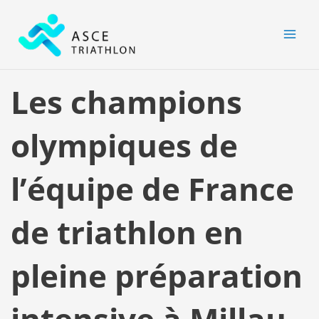
Aller
MAI
au
MEN
contenu
Les champions
olympiques de
l’équipe de France
de triathlon en
pleine préparation
intensive à Millau