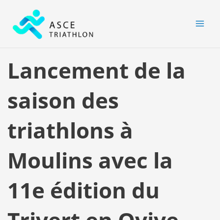
Aller
MAI
au
MEN
contenu
Lancement de la
saison des
triathlons à
Moulins avec la
11e édition du
Trivert en Ovive