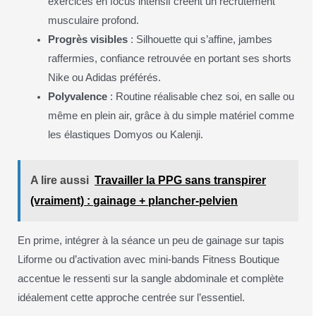
exercices en focus intensif créent un recrutement
musculaire profond.
Progrès visibles
: Silhouette qui s’affine, jambes
raffermies, confiance retrouvée en portant ses shorts
Nike ou Adidas préférés.
Polyvalence
: Routine réalisable chez soi, en salle ou
même en plein air, grâce à du simple matériel comme
les élastiques Domyos ou Kalenji.
A lire aussi
Travailler la PPG sans transpirer
(vraiment) : gainage + plancher-pelvien
En prime, intégrer à la séance un peu de gainage sur tapis
Liforme ou d’activation avec mini-bands Fitness Boutique
accentue le ressenti sur la sangle abdominale et complète
idéalement cette approche centrée sur l’essentiel.