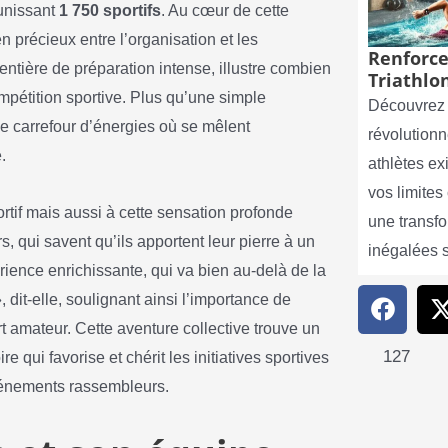
unissant
1 750 sportifs
. Au cœur de cette
 précieux entre l’organisation et les
Renforce
ntière de préparation intense, illustre combien
Triathlon
mpétition sportive. Plus qu’une simple
Découvrez 
e carrefour d’énergies où se mêlent
révolutionn
.
athlètes e
vos limite
rtif mais aussi à cette sensation profonde
une transf
s, qui savent qu’ils apportent leur pierre à un
inégalées 
ience enrichissante, qui va bien au-delà de la
, dit-elle, soulignant ainsi l’importance de
amateur. Cette aventure collective trouve un
127
e qui favorise et chérit les initiatives sportives
événements rassembleurs.