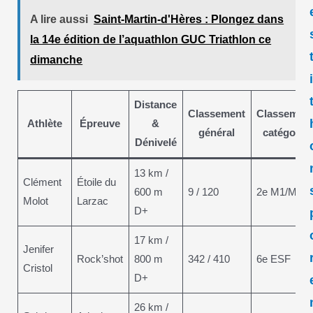
A lire aussi
Saint-Martin-d'Hères : Plongez dans
la 14e édition de l’aquathlon GUC Triathlon ce
dimanche
Distance
Classement
Classemen
Athlète
Épreuve
&
général
catégorie
Dénivelé
13 km /
Clément
Étoile du
600 m
9 / 120
2e M1/M2H
Molot
Larzac
D+
17 km /
Jenifer
Rock’shot
800 m
342 / 410
6e ESF
Cristol
D+
26 km /