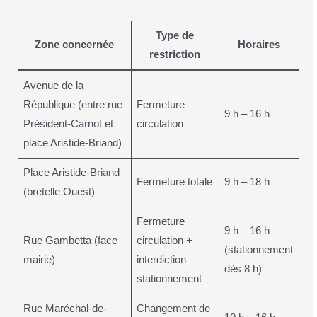
Type de
Zone concernée
Horaires
restriction
Avenue de la
République (entre rue
Fermeture
9 h – 16 h
Président-Carnot et
circulation
place Aristide-Briand)
Place Aristide-Briand
Fermeture totale
9 h – 18 h
(bretelle Ouest)
Fermeture
9 h – 16 h
Rue Gambetta (face
circulation +
(stationnement
mairie)
interdiction
dès 8 h)
stationnement
Rue Maréchal-de-
Changement de