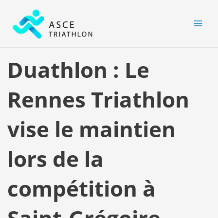
Aller
MAI
au
MEN
contenu
Duathlon : Le
Rennes Triathlon
vise le maintien
lors de la
compétition à
Saint-Grégoire