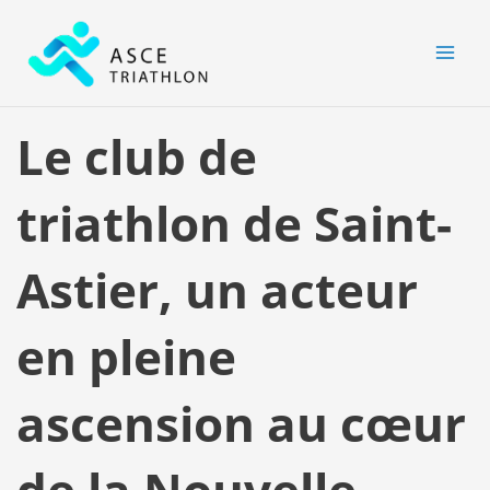
Aller
MAI
au
MEN
contenu
Le club de
triathlon de Saint-
Astier, un acteur
en pleine
ascension au cœur
de la Nouvelle-