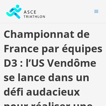
Aller
MAI
au
MEN
contenu
Championnat de
France par équipes
D3 : l’US Vendôme
se lance dans un
défi audacieux
pour réaliser une