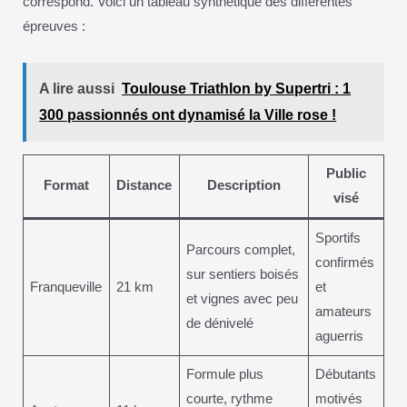
correspond. Voici un tableau synthétique des différentes
épreuves :
A lire aussi
Toulouse Triathlon by Supertri : 1
300 passionnés ont dynamisé la Ville rose !
Public
Format
Distance
Description
visé
Sportifs
Parcours complet,
confirmés
sur sentiers boisés
Franqueville
21 km
et
et vignes avec peu
amateurs
de dénivelé
aguerris
Formule plus
Débutants
courte, rythme
motivés