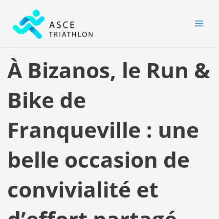
Aller
MAI
au
MEN
contenu
À Bizanos, le Run &
Bike de
Franqueville : une
belle occasion de
convivialité et
d’effort partagé