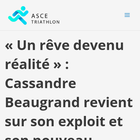
Aller
MAI
au
MEN
contenu
« Un rêve devenu
réalité » :
Cassandre
Beaugrand revient
sur son exploit et
son nouveau