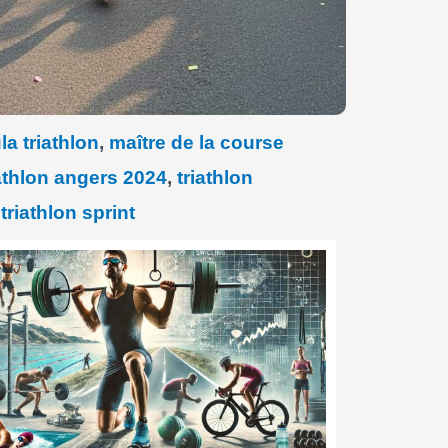
a triathlon
,
maître de la course
iathlon angers 2024
,
triathlon
,
triathlon sprint