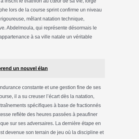
nscrit le triathlon au cœur de sa vie, forgé
he lors de la course sprint confirme un niveau
rigoureuse, mêlant natation technique,
ive. Abdelmoula, qui représente désormais le
 appartenance à sa ville natale un véritable
 prend un nouvel élan
endurance constante et une gestion fine de ses
urse, il a su creuser l’écart dès la natation,
ntraînements spécifiques à base de fractionnés
itesse reflète des heures passées à peaufiner
gique sur ses adversaires. La dernière étape en
t devenue son terrain de jeu où la discipline et