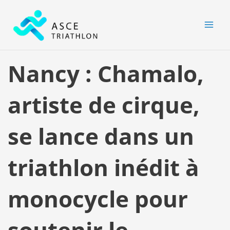
Aller
MAI
au
MEN
contenu
Nancy : Chamalo,
artiste de cirque,
se lance dans un
triathlon inédit à
monocycle pour
soutenir le