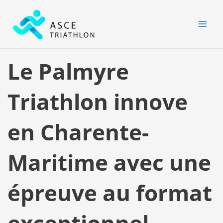
Aller
MAI
au
MEN
contenu
Le Palmyre
Triathlon innove
en Charente-
Maritime avec une
épreuve au format
exceptionnel