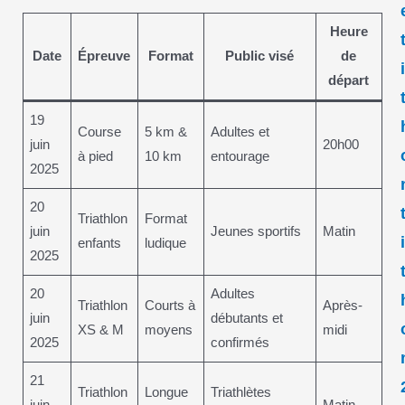
Heure
Date
Épreuve
Format
Public visé
de
départ
19
Course
5 km &
Adultes et
juin
20h00
à pied
10 km
entourage
2025
20
Triathlon
Format
juin
Jeunes sportifs
Matin
enfants
ludique
2025
20
Adultes
Triathlon
Courts à
Après-
juin
débutants et
XS & M
moyens
midi
2025
confirmés
21
Triathlon
Longue
Triathlètes
juin
Matin