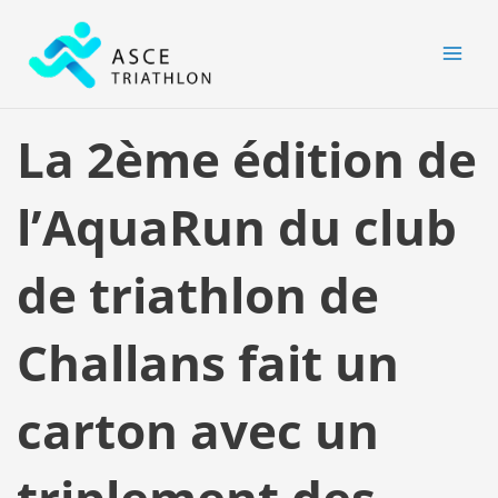
Aller
MAI
au
MEN
contenu
La 2ème édition de
l’AquaRun du club
de triathlon de
Challans fait un
carton avec un
triplement des