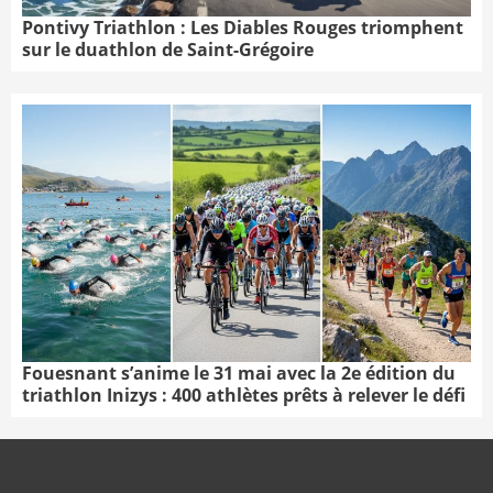
Pontivy Triathlon : Les Diables Rouges triomphent
sur le duathlon de Saint-Grégoire
Fouesnant s’anime le 31 mai avec la 2e édition du
triathlon Inizys : 400 athlètes prêts à relever le défi