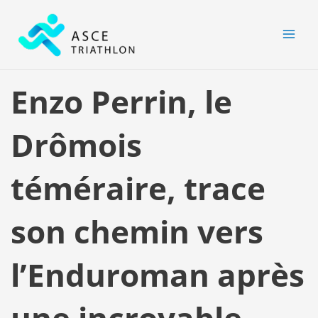
Aller
MAI
au
MEN
contenu
Enzo Perrin, le
Drômois
téméraire, trace
son chemin vers
l’Enduroman après
une incroyable