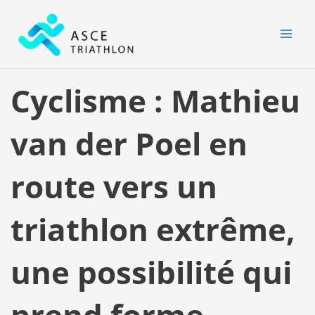
Aller
MAI
au
MEN
contenu
Cyclisme : Mathieu
van der Poel en
route vers un
triathlon extrême,
une possibilité qui
prend forme