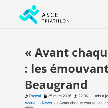
Aller
au
contenu
« Avant chaqu
: les émouvan
Beaugrand
Pascal
25 mars 2026
22:06
mis à j
Accueil
News
« Avant chaque course, les l