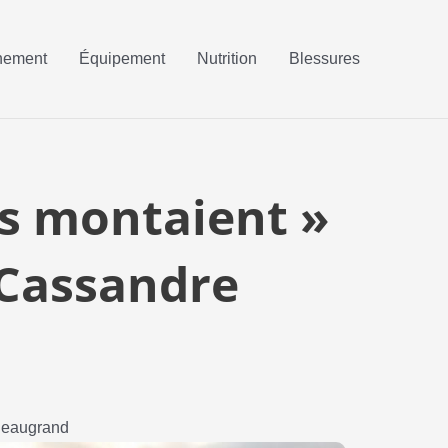
nement
Équipement
Nutrition
Blessures
es montaient »
 Cassandre
 Beaugrand