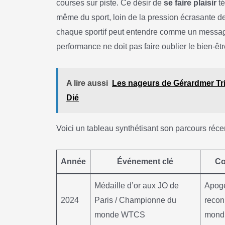
courses sur piste. Ce désir de
se faire plaisir
té
même du sport, loin de la pression écrasante de
chaque sportif peut entendre comme un message d
performance ne doit pas faire oublier le bien-êt
A lire aussi
Les nageurs de Gérardmer Tria
Dié
Voici un tableau synthétisant son parcours récent
Année
Événement clé
Co
Médaille d’or aux JO de
Apogé
2024
Paris / Championne du
recon
monde WTCS
mond