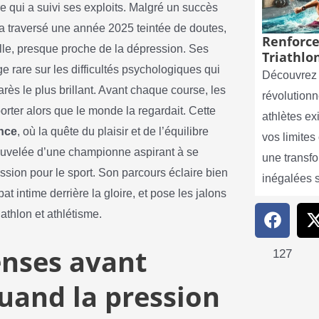
e qui a suivi ses exploits. Malgré un succès
e a traversé une année 2025 teintée de doutes,
Renforce
lle, presque proche de la dépression. Ses
Triathlon
e rare sur les difficultés psychologiques qui
Découvrez 
ès le plus brillant. Avant chaque course, les
révolutionn
porter alors que le monde la regardait. Cette
athlètes e
ence
, où la quête du plaisir et de l’équilibre
vos limite
uvelée d’une championne aspirant à se
une transf
assion pour le sport. Son parcours éclaire bien
inégalées 
 intime derrière la gloire, et pose les jalons
iathlon et athlétisme.
enses avant
127
uand la pression