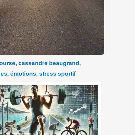
course
,
cassandre beaugrand
,
ces
,
émotions
,
stress sportif