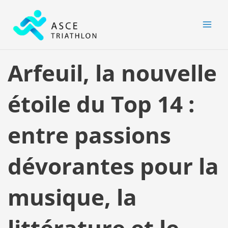
Aller
MAI
au
MEN
contenu
Arfeuil, la nouvelle
étoile du Top 14 :
entre passions
dévorantes pour la
musique, la
littérature et le