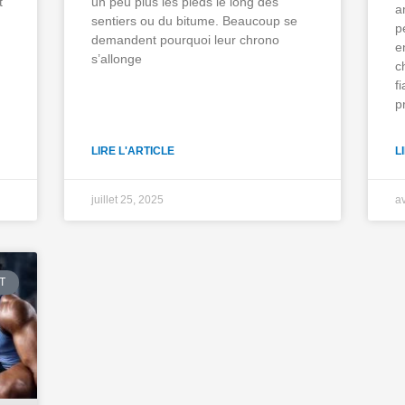
t
un peu plus les pieds le long des
a
sentiers ou du bitume. Beaucoup se
p
demandent pourquoi leur chrono
e
s’allonge
c
f
p
LIRE L'ARTICLE
L
juillet 25, 2025
av
T