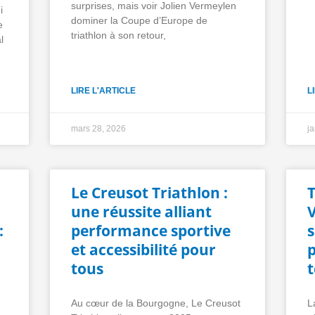
surprises, mais voir Jolien Vermeylen
i
dominer la Coupe d’Europe de
e
triathlon à son retour,
l
LIRE L'ARTICLE
L
mars 28, 2026
j
Le Creusot Triathlon :
T
une réussite alliant
:
performance sportive
s
et accessibilité pour
p
tous
t
Au cœur de la Bourgogne, Le Creusot
L