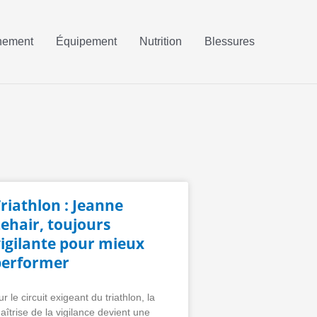
nement
Équipement
Nutrition
Blessures
riathlon : Jeanne
ehair, toujours
vigilante pour mieux
performer
ur le circuit exigeant du triathlon, la
aîtrise de la vigilance devient une