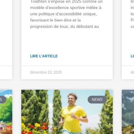
Triathlon s’impose en 2025 comme un
t
modèle d’excellence sportive mêlée à
i
une politique d’accessibilité unique,
l
favorisant le bien-être et la
P
progression de tous, du débutant au
c
e
LIRE L'ARTICLE
L
décembre 22, 2025
d
S
NEWS