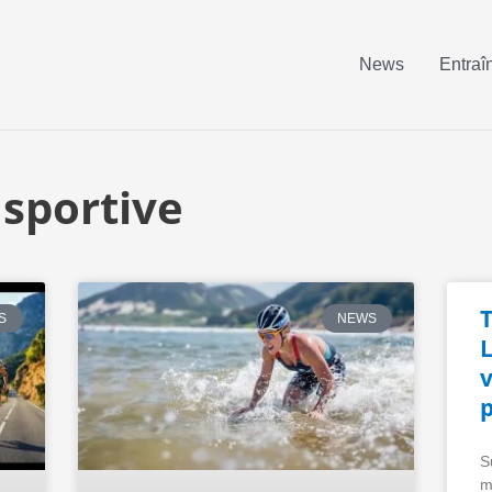
News
Entraî
sportive
T
S
NEWS
L
S
m