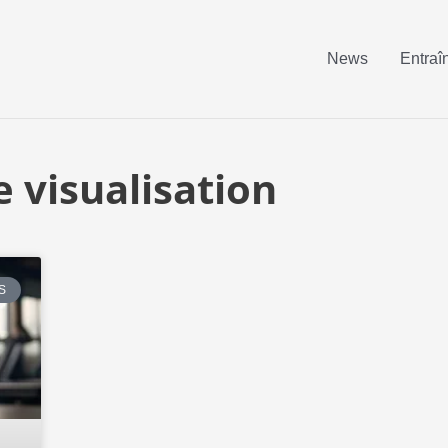
News
Entraî
 visualisation
S