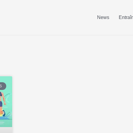
News
Entraî
S