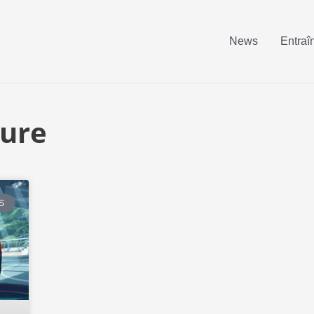
News
Entraî
sure
S