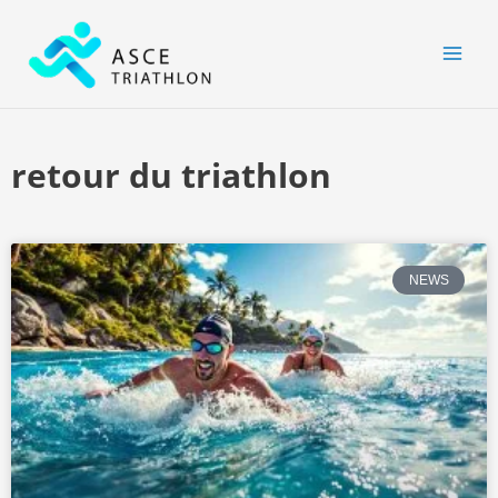
Aller
MAI
au
MEN
contenu
retour du triathlon
NEWS