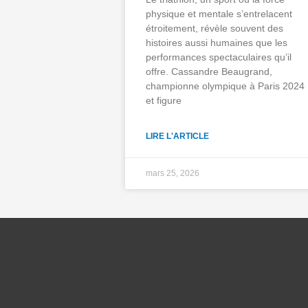
physique et mentale s’entrelacent
étroitement, révèle souvent des
histoires aussi humaines que les
performances spectaculaires qu’il
offre. Cassandre Beaugrand,
championne olympique à Paris 2024
et figure
LIRE L'ARTICLE
mars 25, 2026