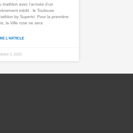
u triathlon avec l’arrivée d’un
vénement inédit : le Toulouse
riathlon by Supertri. Pour la première
ois, la Ville rose ne sera
IRE L'ARTICLE
ctobre 3, 2025