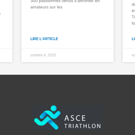
300 passionnés venus s’affronter en
d
amateurs sur les
é
s
T
f
LIRE L'ARTICLE
L
octobre 6, 2025
o