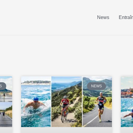
News
Entraî
S
NEWS